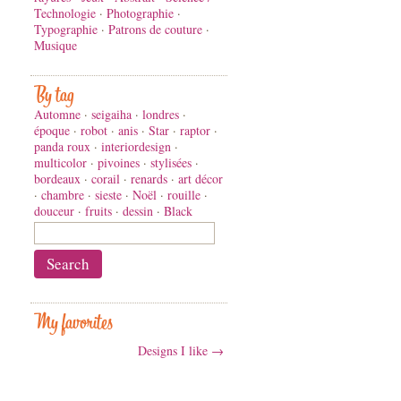
Technologie
·
Photographie
·
Typographie
·
Patrons de couture
·
Musique
By tag
Automne
·
seigaiha
·
londres
·
époque
·
robot
·
anis
·
Star
·
raptor
·
panda roux
·
interiordesign
·
multicolor
·
pivoines
·
stylisées
·
bordeaux
·
corail
·
renards
·
art décor
·
chambre
·
sieste
·
Noël
·
rouille
·
douceur
·
fruits
·
dessin
·
Black
My favorites
Designs I like →