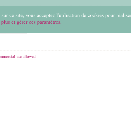
0
sur ce site, vous acceptez l'utilisation de cookies pour réalise
 plus et gérer ces paramètres.
Home
Create
Shop
Fabrics
Help
mmercial use allowed