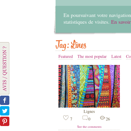
En poursuivant votre navigation 
statistiques de visites.
En savoir
Tag: Lines
Featured
The most popular
Latest
Co
Lignes
7
0
26
See the comments