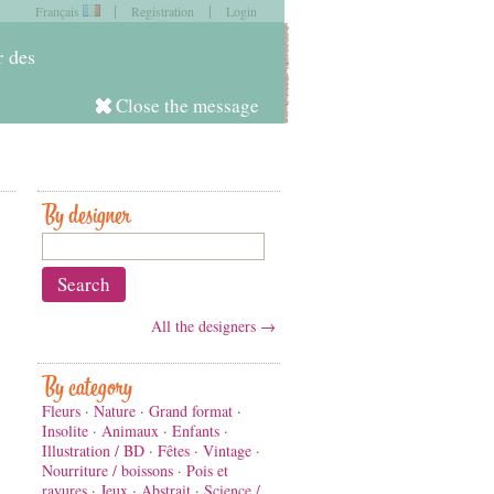
|
|
Français
Registration
Login
item in
your cart
r des
Close the message
Log in
By designer
All the designers →
By category
Fleurs
·
Nature
·
Grand format
·
Insolite
·
Animaux
·
Enfants
·
Illustration / BD
·
Fêtes
·
Vintage
·
Nourriture / boissons
·
Pois et
rayures
·
Jeux
·
Abstrait
·
Science /