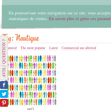
En poursuivant votre navigation sur ce site, vous acceptez
statistiques de visites.
En savoir plus et gérer ces paramè
Home
Create
Tag: Nautique
Featured
The most popular
Latest
Commercial use allowed
surf1