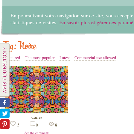
En poursuivant votre navigation sur ce site, vous acceptez
statistiques de visites.
En savoir plus et gérer ces paramè
Home
Create
Tag: Noire
Featured
The most popular
Latest
Commercial use allowed
Carres
5
0
8
See the comments