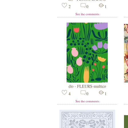
2
0
1
See the comments
élo - FLEURS-multico
4
0
1
See the comments