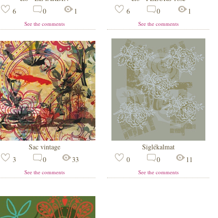
6
0
1
6
0
1
See the comments
See the comments
Sac vintage
Siglékalmat
3
0
33
0
0
11
See the comments
See the comments