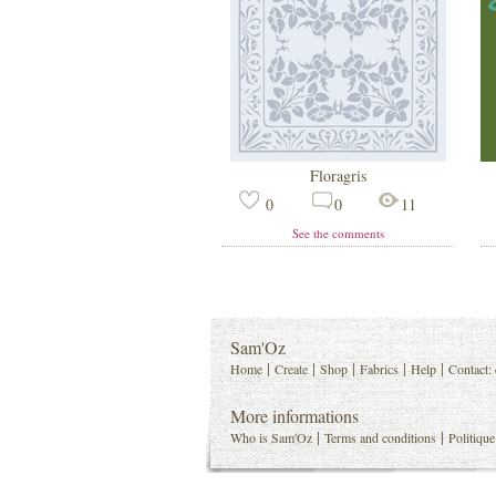
Floragris
0
0
11
See the comments
Sam'Oz
|
|
|
|
|
Home
Create
Shop
Fabrics
Help
Contact:
More informations
|
|
Who is Sam'Oz
Terms and conditions
Politique