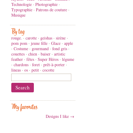
Technologie
·
Photographie
·
Typographie
·
Patrons de couture
·
Musique
By tag
rouge.
·
carotte
·
geishas
·
sirène
·
pom pom
·
jeune fille
·
Glace
·
apple
·
Costume
·
gourmand
·
fond gris
·
couettes
·
chien
·
baiser
·
artistic
feather
·
fêtes
·
Super Héros
·
légume
·
chardons
·
foret
·
prêt-à-porter
·
lineas
·
os
·
petit
·
cocotte
My favorites
Designs I like →