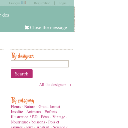
|
|
Français
Registration
Login
item in
your cart
r des
Close the message
Log in
By designer
All the designers →
By category
Fleurs
·
Nature
·
Grand format
·
Insolite
·
Animaux
·
Enfants
·
Illustration / BD
·
Fêtes
·
Vintage
·
Nourriture / boissons
·
Pois et
rayures
·
Jeux
·
Abstrait
·
Science /