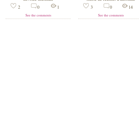
2
0
1
3
0
14
See the comments
See the comments