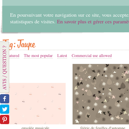
En poursuivant votre navigation sur ce site, vous acceptez
statistiques de visites.
En savoir plus et gérer ces paramè
Home
Create
Tag: Taupe
Featured
The most popular
Latest
Commercial use allowed
envolée musicale
féérie de feuilles d'automne