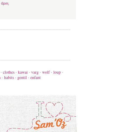
e 6pm,
·
clothes
·
kawai
·
varg
·
wolf
·
loup
·
n
·
habits
·
gentil
·
enfant