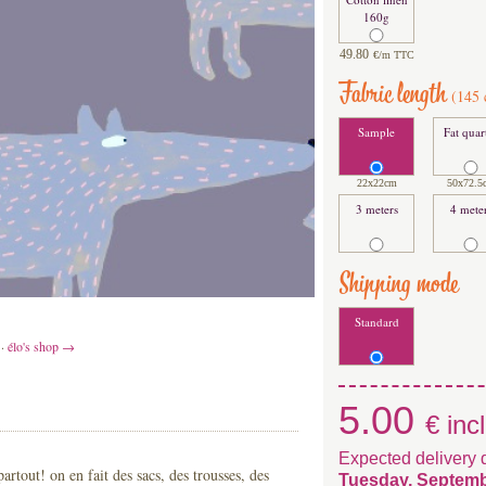
160g
49.80
€/m TTC
Fabric length
(
145
Sample
Fat quar
22x22cm
50x
72.5
3 meters
4 mete
Shipping mode
Standard
·
élo's shop →
5.00
€ incl
Expected delivery 
rtout! on en fait des sacs, des trousses, des
Tuesday, Septemb