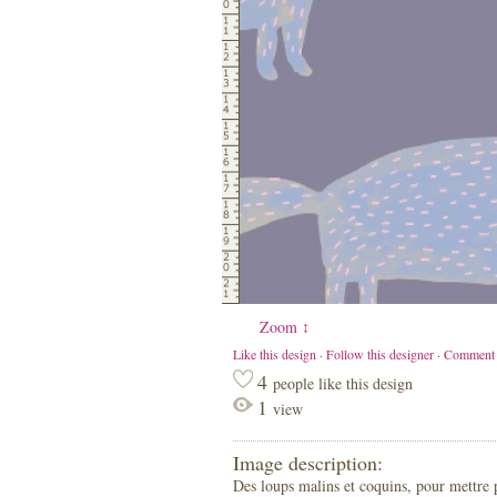
Zoom ↕
Like this design
·
Follow this designer
·
Comment
4
people like this design
1
view
Image description:
Des loups malins et coquins, pour mettre pa