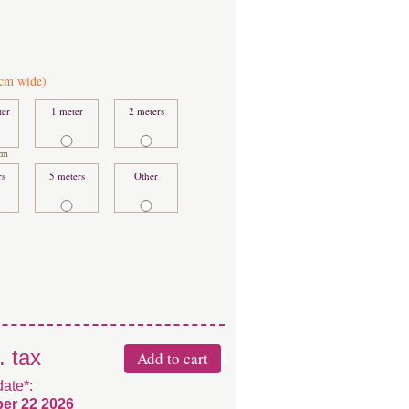
cm wide)
ter
1 meter
2 meters
cm
rs
5 meters
Other
. tax
date*:
er 22 2026