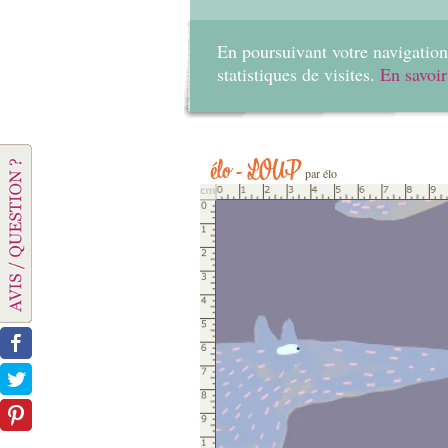
En poursuivant votre navigation 
statistiques de visites.
En savoir
élo - LOUP
par élo