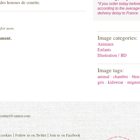
 des housses de couette.
*If you order today befor
according to the average
delivery delay to France.
 for now.
Image categories:
mment.
Animaux
Enfants
Illustration / BD
Image tags:
animal
·
chambre
·
bleu
gris
·
kidswear
·
migno
contact@samoz.com
|
|
 cookies
Follow us on Twitter
Join us on Facebook