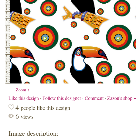
Zoom ↕
Like this design
·
Follow this designer
·
Comment
·
Zazou's shop
4
people like this design
6
views
Image description: