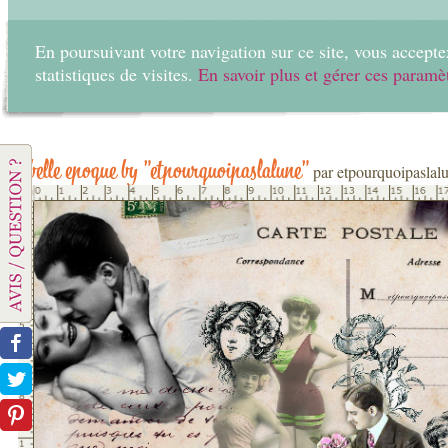
En poursuivant votre navigation sur ce site, vous acceptez
statistiques de visites.
En savoir plus et gérer ces paramè
Home
Create
belle epoque by "etpourquoipaslalune"
par etpourquoipaslal