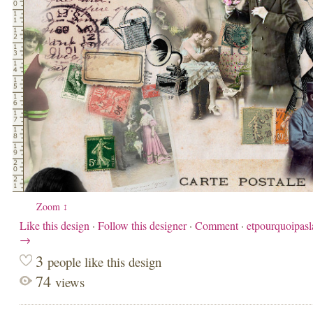
Zoom ↕
Like this design
·
Follow this designer
·
Comment
·
etpourquoipasl
→
3
people like this design
74
views