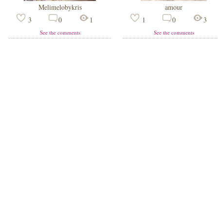
Melimelobykris
amour
3
0
1
1
0
3
See the comments
See the comments