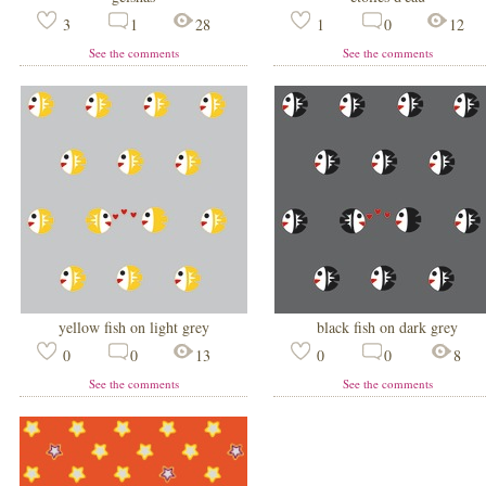
3
1
28
1
0
12
See the comments
See the comments
yellow fish on light grey
black fish on dark grey
0
0
13
0
0
8
See the comments
See the comments