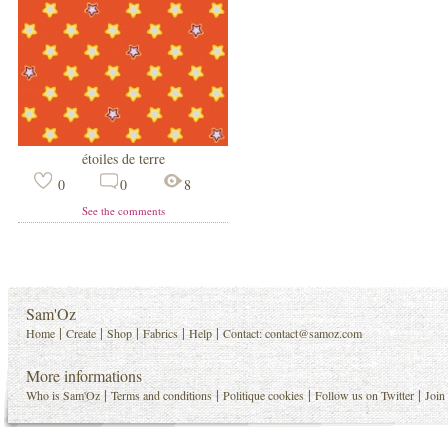
étoiles de terre
0
0
8
See the comments
Sam'Oz
|
|
|
|
|
Home
Create
Shop
Fabrics
Help
Contact:
contact@samoz.com
More informations
|
|
|
|
Who is Sam'Oz
Terms and conditions
Politique cookies
Follow us on Twitter
Join