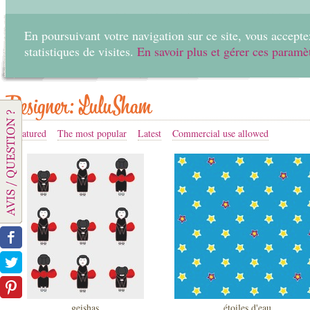
En poursuivant votre navigation sur ce site, vous acceptez
statistiques de visites.
En savoir plus et gérer ces paramè
Home
Create
Designer: LuluSham
Featured
The most popular
Latest
Commercial use allowed
geishas
étoiles d'eau