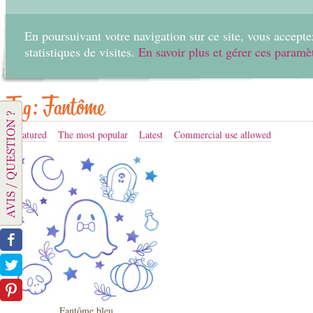
En poursuivant votre navigation sur ce site, vous acceptez
statistiques de visites.
En savoir plus et gérer ces paramè
Home
Create
Tag: Fantôme
Featured
The most popular
Latest
Commercial use allowed
Fantôme bleu