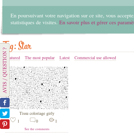
En poursuivant votre navigation sur ce site, vous acceptez
statistiques de visites.
En savoir plus et gérer ces paramè
Home
Create
Tag: Star
Featured
The most popular
Latest
Commercial use allowed
Tissu coloriage girly
1
0
1
See the comments