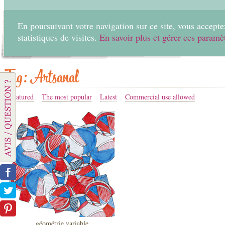
En poursuivant votre navigation sur ce site, vous acceptez
statistiques de visites.
En savoir plus et gérer ces paramè
Home
Create
Tag: Artsanal
Featured
The most popular
Latest
Commercial use allowed
géométrie variable