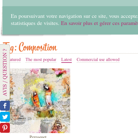
En poursuivant votre navigation sur ce site, vous acceptez
statistiques de visites.
En savoir plus et gérer ces paramè
Home
Create
Tag: Composition
Featured
The most popular
Latest
Commercial use allowed
Perroquet