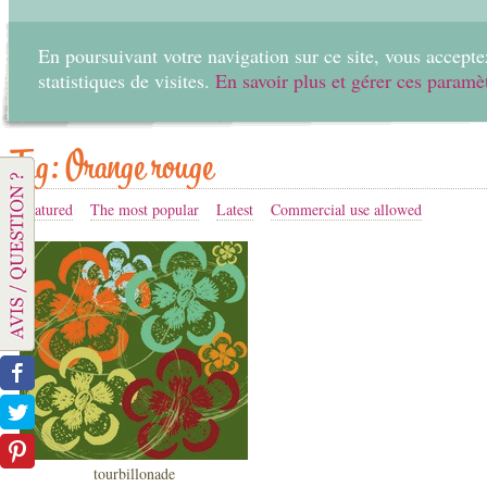
En poursuivant votre navigation sur ce site, vous acceptez
statistiques de visites.
En savoir plus et gérer ces paramè
Home
Create
Tag: Orange rouge
Featured
The most popular
Latest
Commercial use allowed
tourbillonade