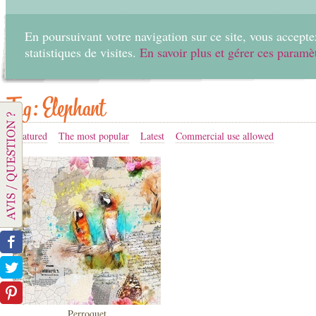
En poursuivant votre navigation sur ce site, vous acceptez
statistiques de visites.
En savoir plus et gérer ces paramè
Home
Create
Tag: Elephant
Featured
The most popular
Latest
Commercial use allowed
Perroquet