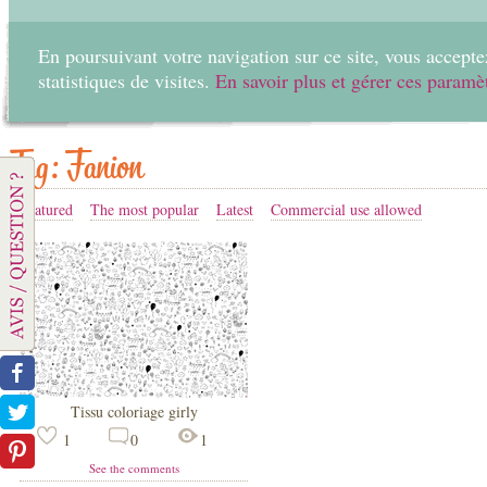
En poursuivant votre navigation sur ce site, vous acceptez
statistiques de visites.
En savoir plus et gérer ces paramè
Home
Create
Tag: Fanion
Featured
The most popular
Latest
Commercial use allowed
Tissu coloriage girly
1
0
1
See the comments