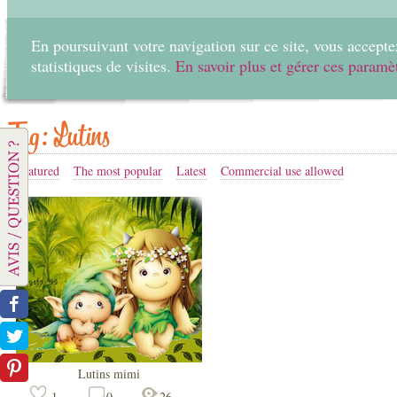
En poursuivant votre navigation sur ce site, vous acceptez
statistiques de visites.
En savoir plus et gérer ces paramè
Home
Create
Tag: Lutins
Featured
The most popular
Latest
Commercial use allowed
Lutins mimi
1
0
26