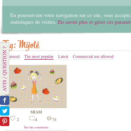
En poursuivant votre navigation sur ce site, vous acceptez
statistiques de visites.
En savoir plus et gérer ces paramè
Home
Create
Tag: Mijoté
Featured
The most popular
Latest
Commercial use allowed
MIAM
2
4
31
See the comments