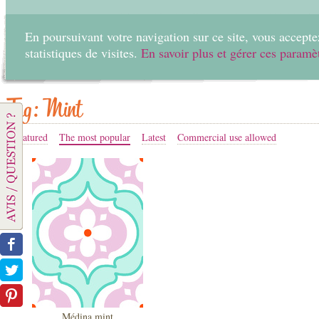
En poursuivant votre navigation sur ce site, vous acceptez
statistiques de visites.
En savoir plus et gérer ces paramè
Home
Create
Tag: Mint
Featured
The most popular
Latest
Commercial use allowed
Médina mint