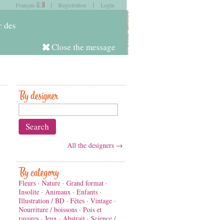
|
|
Français
Registration
Login
item in
your cart
r des
Close the message
Log in
By designer
All the designers →
By category
Fleurs
·
Nature
·
Grand format
·
Insolite
·
Animaux
·
Enfants
·
Illustration / BD
·
Fêtes
·
Vintage
·
Nourriture / boissons
·
Pois et
rayures
·
Jeux
·
Abstrait
·
Science /