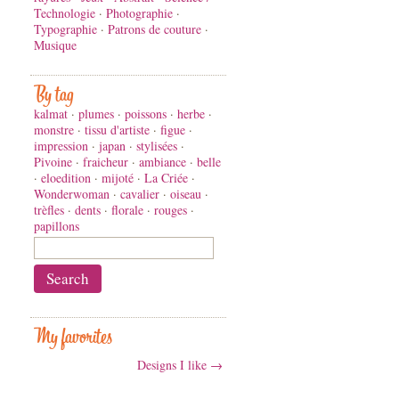
Technologie
·
Photographie
·
Typographie
·
Patrons de couture
·
Musique
By tag
kalmat
·
plumes
·
poissons
·
herbe
·
monstre
·
tissu d'artiste
·
figue
·
impression
·
japan
·
stylisées
·
Pivoine
·
fraicheur
·
ambiance
·
belle
·
eloedition
·
mijoté
·
La Criée
·
Wonderwoman
·
cavalier
·
oiseau
·
trèfles
·
dents
·
florale
·
rouges
·
papillons
My favorites
Designs I like →