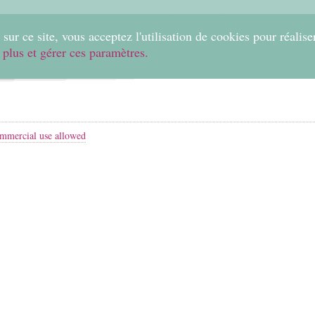
0
sur ce site, vous acceptez l'utilisation de cookies pour réalise
 plus et gérer ces paramètres.
Home
Create
Shop
Fabrics
Help
mmercial use allowed