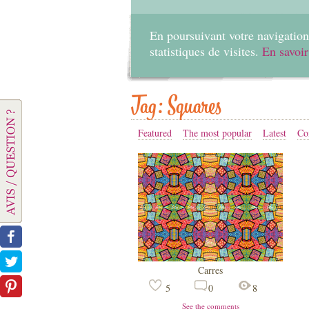
En poursuivant votre navigation 
statistiques de visites.
En savoir
Tag: Squares
Featured
The most popular
Latest
Co
Carres
5
0
8
See the comments