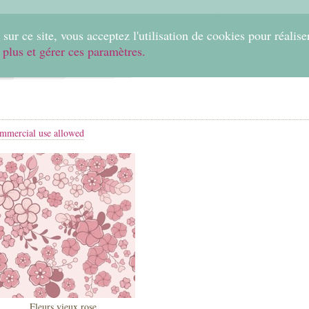
0
sur ce site, vous acceptez l'utilisation de cookies pour réalise
 plus et gérer ces paramètres.
Home
Create
Shop
Fabrics
Help
mmercial use allowed
Fleurs vieux rose