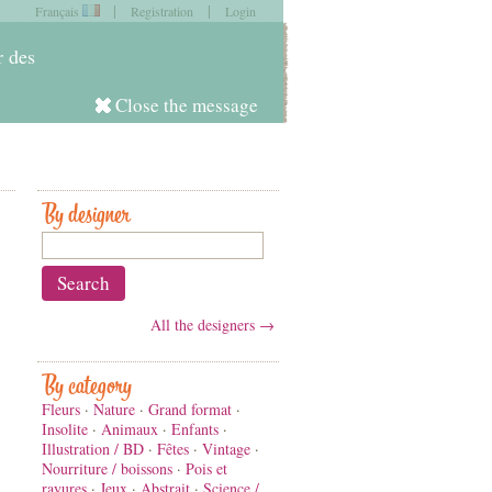
|
|
Français
Registration
Login
item in
your cart
r des
Close the message
Log in
By designer
All the designers →
By category
Fleurs
·
Nature
·
Grand format
·
Insolite
·
Animaux
·
Enfants
·
Illustration / BD
·
Fêtes
·
Vintage
·
Nourriture / boissons
·
Pois et
rayures
·
Jeux
·
Abstrait
·
Science /