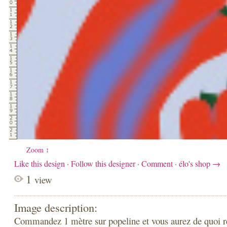
Zoom ↕
Like this design
·
Follow this designer
·
Comment
·
élo's shop →
1
view
Image description:
Commandez 1 mètre sur popeline et vous aurez de quoi ré