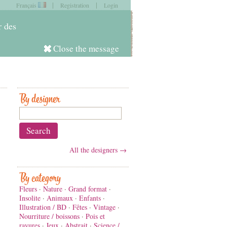
|
|
Français
Registration
Login
item in
your cart
r des
Close the message
Log in
By designer
All the designers →
By category
Fleurs
·
Nature
·
Grand format
·
Insolite
·
Animaux
·
Enfants
·
Illustration / BD
·
Fêtes
·
Vintage
·
Nourriture / boissons
·
Pois et
rayures
·
Jeux
·
Abstrait
·
Science /