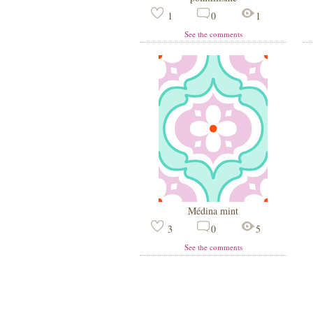
1
0
1
See the comments
Médina mint
3
0
5
See the comments