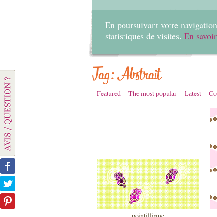
En poursuivant votre navigation 
statistiques de visites.
En savoir
Tag: Abstrait
Featured
The most popular
Latest
Co
pointillisme