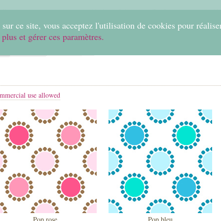
0
sur ce site, vous acceptez l'utilisation de cookies pour réalise
 plus et gérer ces paramètres.
Home
Create
Shop
Fabrics
Help
mmercial use allowed
Pop rose
Pop bleu