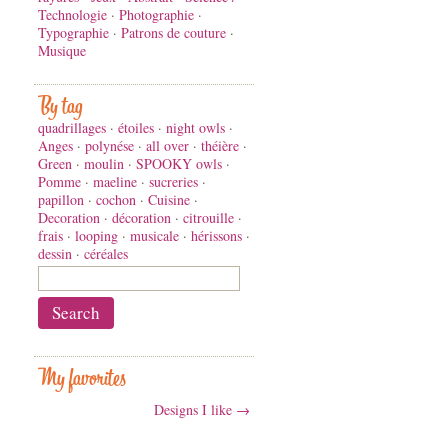
Technologie
·
Photographie
·
Typographie
·
Patrons de couture
·
Musique
By tag
quadrillages
·
étoiles
·
night owls
·
Anges
·
polynése
·
all over
·
théière
·
Green
·
moulin
·
SPOOKY owls
·
Pomme
·
maeline
·
sucreries
·
papillon
·
cochon
·
Cuisine
·
Decoration
·
décoration
·
citrouille
·
frais
·
looping
·
musicale
·
hérissons
·
dessin
·
céréales
My favorites
Designs I like →