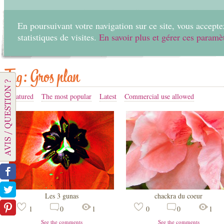
En poursuivant votre navigation sur ce site, vous acceptez
statistiques de visites.
En savoir plus et gérer ces paramè
Home
Create
Tag: Gros plan
Featured
The most popular
Latest
Commercial use allowed
Les 3 gunas
chackra du coeur
1
0
1
0
0
1
See the comments
See the comments